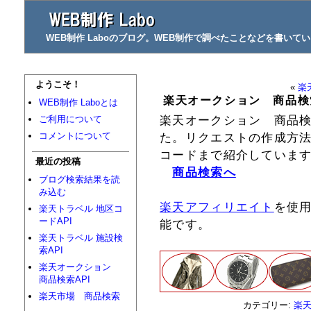
WEB制作 Laboのブログ。WEB制作で調べたことなどを書いて
ようこそ！
«
楽
楽天オークション 商品検索
WEB制作 Laboとは
楽天オークション 商品検
ご利用について
コメントについて
た。リクエストの作成方
コードまで紹介していま
最近の投稿
商品検索へ
ブログ検索結果を読
み込む
楽天アフィリエイト
を使
楽天トラベル 地区コ
ードAPI
能です。
楽天トラベル 施設検
索API
楽天オークション
商品検索API
楽天市場 商品検索
カテゴリー:
楽