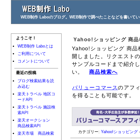
WEB制作 Laboのブログ。WEB制作で調べたことなどを書いて
ようこそ！
Yahoo!ショッピング 商
WEB制作 Laboとは
Yahoo!ショッピング 商
ご利用について
開しました。リクエスト
コメントについて
サンプルコードまで紹介
い。
商品検索へ
最近の投稿
ブログ検索結果を読
み込む
バリューコマース
のアフ
楽天トラベル 地区コ
を得ることも可能です。
ードAPI
楽天トラベル 施設検
索API
楽天オークション
商品検索API
カテゴリー:
Yahoo!ショッピング
楽天市場 商品検索